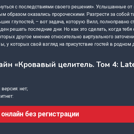
кнуться с последствиями своего решения». Услышанные от
м образом оказались пророческими. Разгрести за собой та
ших глупостей, – вот задача, которую Вилл, полноправно
ен решать последние дни. Но как это сделать, когда тебя
которых другое мнение относительно виртуального заточени
 у которых свой взгляд на присутствие гостей в родном д
айн «Кровавый целитель. Том 4: La
версия: нет;
итнет:
 онлайн без регистрации