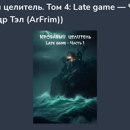
целитель. Том 4: Late game — 
р Тэл (ArFrim))