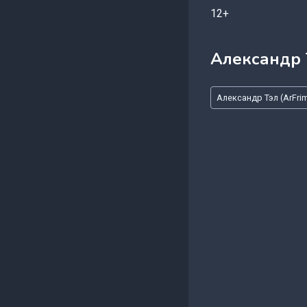
12+
Александр Т
Метки
Александр Тэл (ArFri
записи: