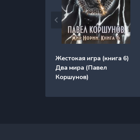
га 3)
Жестокая игра (книга 6)
ршунов)
Два мира (Павел
Коршунов)