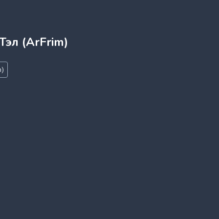
эл (ArFrim)
m)