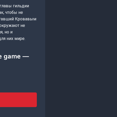
 главы гильдии
к, чтобы не
 ставший Кровавым
 окружают не
я, но и
ля них мире.
te game —