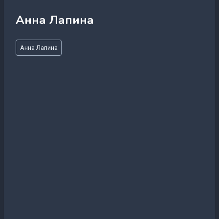
Анна Лапина
Метки
Анна Лапина
записи: