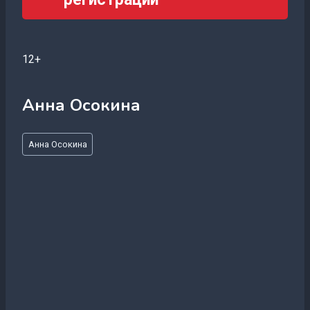
12+
Анна Осокина
Метки
Анна Осокина
записи: