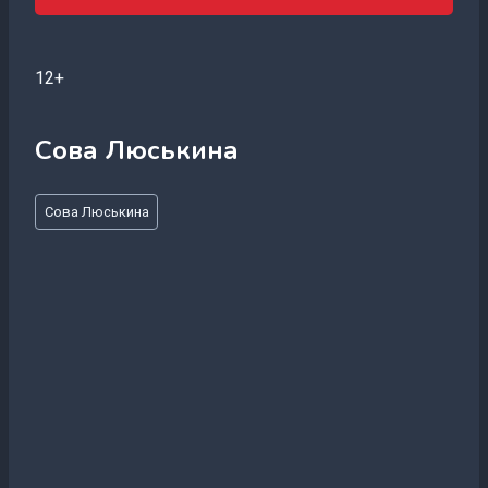
12+
Сова Люськина
Метки
Сова Люськина
записи: