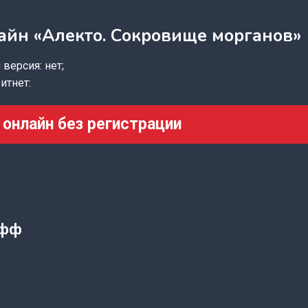
айн «Алекто. Сокровище морганов»
версия: нет;
итнет:
 онлайн без регистрации
офф