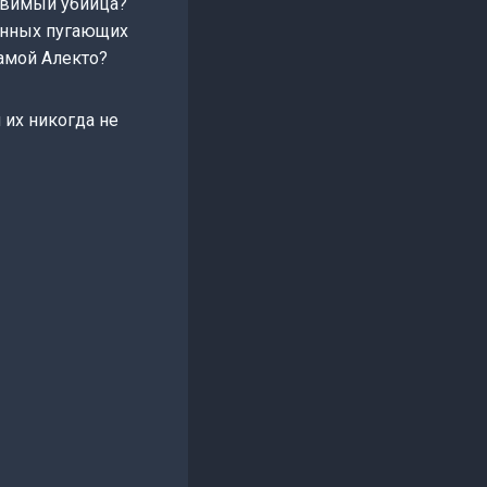
овимый убийца?
ранных пугающих
самой Алекто?
 их никогда не