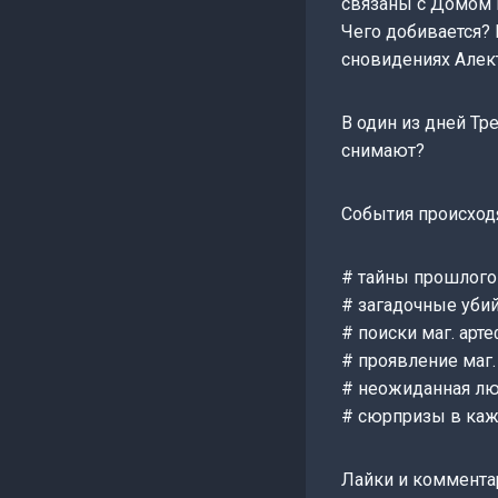
связаны с Домом 
Чего добивается?
сновидениях Алект
В один из дней Тр
снимают?
События происход
# тайны прошлого
# загадочные уби
# поиски маг. арт
# проявление маг.
# неожиданная л
# сюрпризы в каж
Лайки и коммента