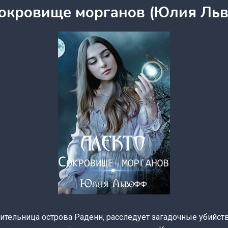
Сокровище морганов (Юлия Ль
ительница острова Раденн, расследует загадочные убийств