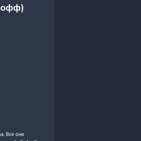
вофф)
а. Все они