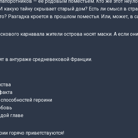
папоротников — её родовым поместьем. Кто же этот неул
 И какую тайну скрывает старый дом? Есть ли смысл в ст
о? Разгадка кроется в прошлом поместья. Или, может, в 
ескового карнавала жители острова носят маски. А если они
ят в антураже средневековой Франции.
йства
ефакта
 способностей героини
юбовь
дой главе
рии горячо приветствуются!