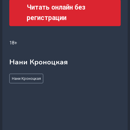
Читать онлайн без
регистрации
18+
Нани Кроноцкая
Метки
Нани Кроноцкая
записи: