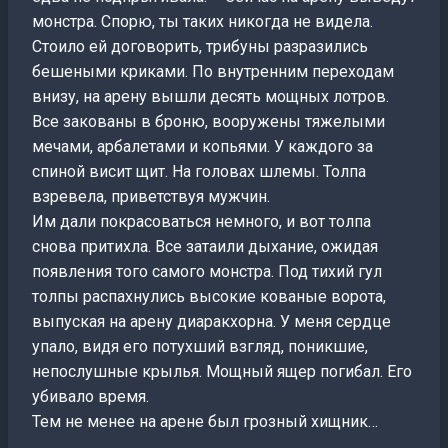
монстра. Спорю, ты таких никогда не видела.
Стоило ей договорить, трибуны разразились
бешеными криками. По внутренним переходам
внизу, на арену вышли десять мощных лотров.
Все закованы в броню, вооружены тяжелыми
мечами, арбалетами и копьями. У каждого за
спиной висит щит. На головах шлемы. Толпа
взревела, приветствуя мужчин.
Им дали покрасоваться немного, и вот толпа
снова притихла. Все затаили дыхание, ожидая
появления того самого монстра. Под тихий гул
толпы распахнулись высокие кованые ворота,
выпуская на арену диаракхорна. У меня сердце
упало, видя его потухший взгляд, поникшие,
непослушные крылья. Мощный ящер погибал. Его
убивало время.
Тем не менее на арене был грозный хищник…