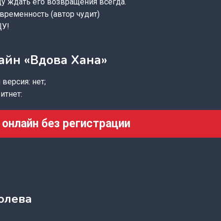
у ждать его возвращения всегда.
временность (автор чудит)
ЩУ!
айн «Вдова Хана»
версия: нет;
итнет:
 онлайн без регистрации
олева