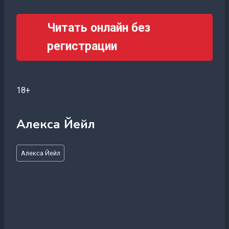
Читать онлайн без
регистрации
18+
Алекса Йейл
Метки
Алекса Йейл
записи: