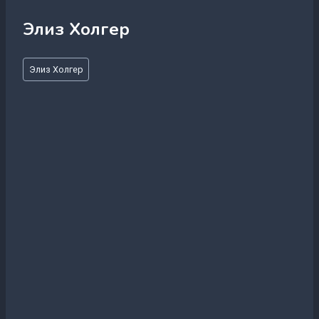
Элиз Холгер
Метки
Элиз Холгер
записи: