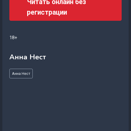
Читать онлайн без
регистрации
18+
Анна Нест
Метки
Анна Нест
записи: