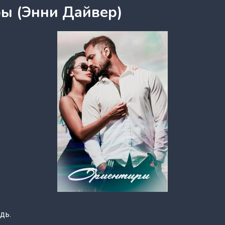
ы (Энни Дайвер)
дь.