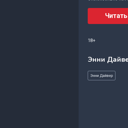
Читать
18+
Энни Дайв
Метки
Энни Дайвер
записи: