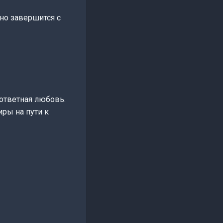
оно завершится с
зответная любовь.
иры на пути к