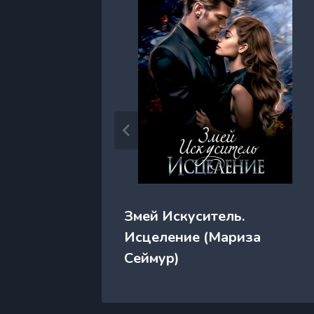
х
Змей Искуситель.
ся
Исцеление (Мариза
Сеймур)