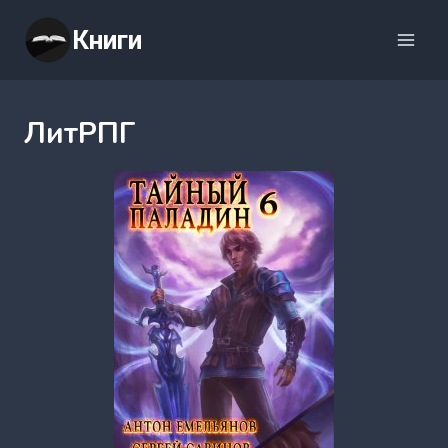
Перейти
Книги
к
содержимому
ЛитРПГ