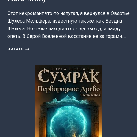
Этот некромант что-то напутал, я вернулся в Эвартье
Шулёса Мельфера, известную так же, как Бездна
Шулёса. Но я уже находил отсюда выход, и найду
опять. В Серой Вселенной восстание не за горами….
АЛЬФА:
ЧИТАТЬ
НЕ
ТАКОЙ,
КАК
НАШ…
ТОМ
5
—
LITRPG
&
REALRPG
(ГЕННАДИЙ
ИСТОЧНИК)