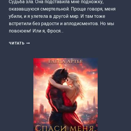
Судьба зла. Она подставила мне подножку,
оказавшуюся смертельной. Проще говоря, меня
убили, и я улетела в другой мир. И там тоже
встретили без радости и аплодисментов. Но мы
повоюем! Или я, Фрося…
ФРЯ
ЧИТАТЬ
ЗАЛЕТНАЯ,
ИЛИ
ПОПАДАНКА
В
МАГИЧЕСКОЙ
АКАДЕМИИ
(ИРИНА
СКРИПКА)