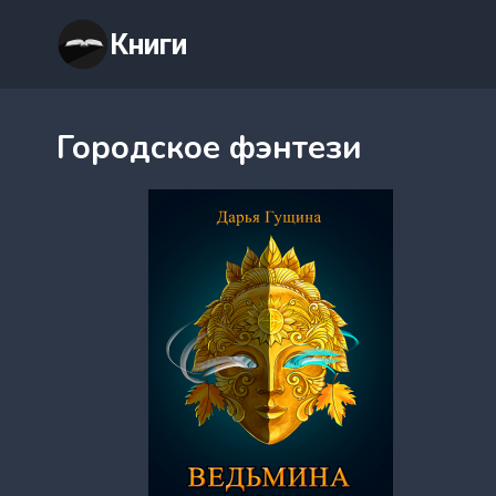
Перейти
Книги
к
содержимому
Городское фэнтези