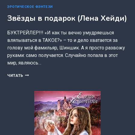
ЭРОТИЧЕСКОЕ ФЭНТЕЗИ
Звёзды в подарок (Лена Хейди)
БУКТРЕЙЛЕР!!! «И как ты вечно умудряешься
вляпываться в ТАКОЕ?» – то и дело хватается за
голову мой фамильяр, Шиншик. А я просто развожу
руками: само получается. Случайно попала в этот
мир, являюсь…
ЗВЁЗДЫ
ЧИТАТЬ
В
ПОДАРОК
(ЛЕНА
ХЕЙДИ)