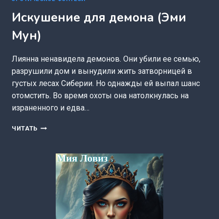
Искушение для демона (Эми
Мун)
Лиянна ненавидела демонов. Они убили ее семью,
разрушили дом и вынудили жить затворницей в
густых лесах Сиберии. Но однажды ей выпал шанс
отомстить. Во время охоты она натолкнулась на
израненного и едва…
ИСКУШЕНИЕ
ЧИТАТЬ
ДЛЯ
ДЕМОНА
(ЭМИ
МУН)