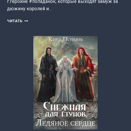
г.героине #попаданок, которые выходят замуж за
дюжину королей и…
БЕЗУМНЫЕ
ЧИТАТЬ
ДНИ
В
ЭСТЕРАТЕ
(ЭРЛИ
МОУРИ)