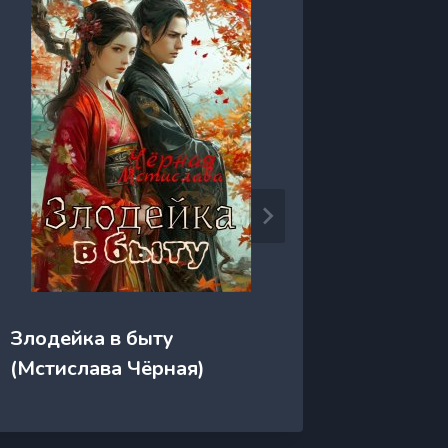
Златов
Злодейка в быту
(Анжел
(Мстислава Чёрная)