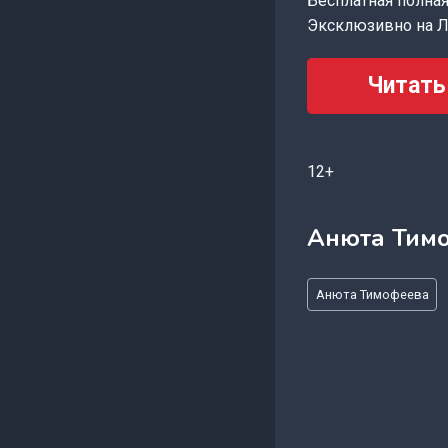
Бесплатная полная 
Эксклюзивно на Л
Читать
12+
Анюта Тим
Метки
Анюта Тимофеева
записи: