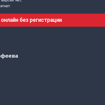
версия: нет;
итнет:
 онлайн без регистрации
офеева