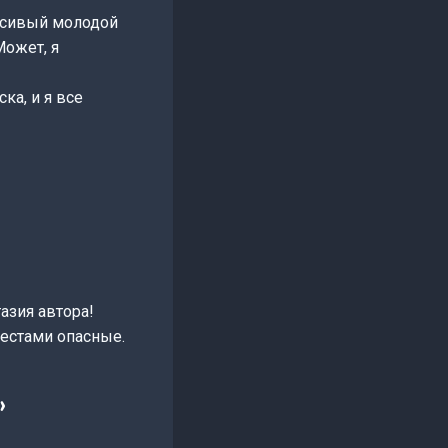
расивый молодой
Может, я
ка, и я все
азия автора!
местами опасные.
»