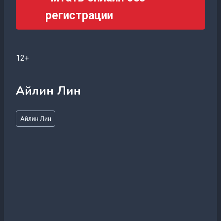
регистрации
12+
Айлин Лин
Метки
Айлин Лин
записи: