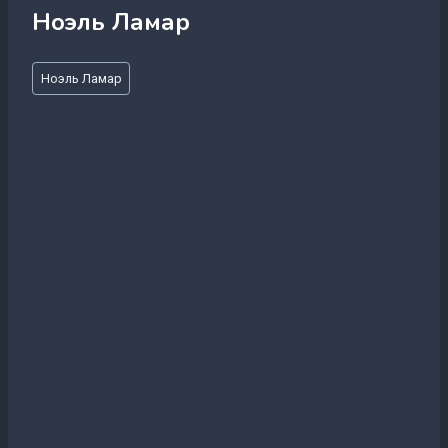
Ноэль Ламар
Метки
Ноэль Ламар
записи: