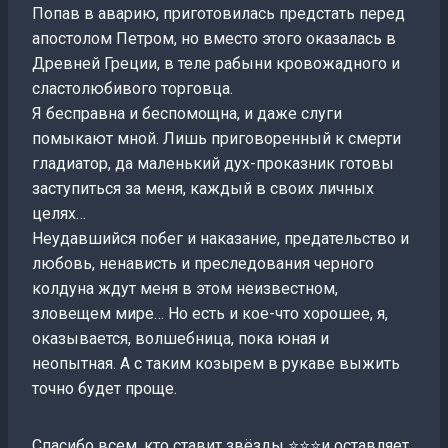
Попав в аварию, приготовилась предстать перед
апостолом Петром, но вместо этого оказалась в
Древней Греции, в теле рабыни кровожадного и
сластолюбивого торговца.
Я бесправна и беспомощна, и даже слуги
помыкают мной. Лишь приговоренный к смерти
гладиатор, да маленький дух-проказник готовы
заступиться за меня, каждый в своих личных
целях…
Неудавшийся побег и наказание, предательство и
любовь, ненависть и преследования черного
колдуна ждут меня в этом неизвестном,
зловещем мире… Но есть и кое-что хорошее, я,
оказывается, волшебница, пока юная и
неопытная. А с таким козырем в рукаве выжить
точно будет проще.
Спасибо всем, кто ставит звёзды ⭐⭐⭐и оставляет