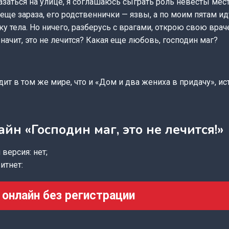
азаться на улице, я соглашаюсь сыграть роль невесты мест
еще зараза, его родственнички — язвы, а по моим пятам иду
у тела. Но ничего, разберусь с врагами, открою свою вра
значит, это не лечится? Какая еще любовь, господин маг?
ит в том же мире, что и «Дом и два жениха в придачу», и
айн «Господин маг, это не лечится!»
версия: нет;
итнет:
 онлайн без регистрации