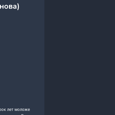
янова)
орок лет моложе