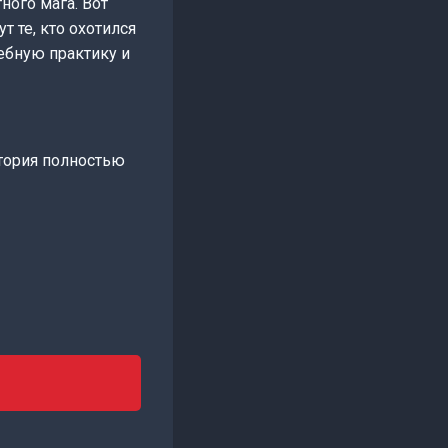
ного мага. Вот
т те, кто охотился
чебную практику и
стория полностью