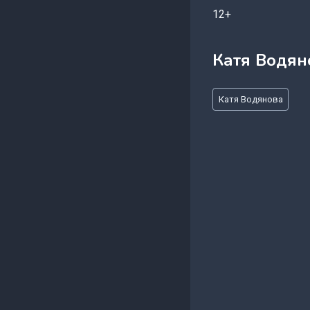
12+
Катя Водян
Метки
Катя Водянова
записи: