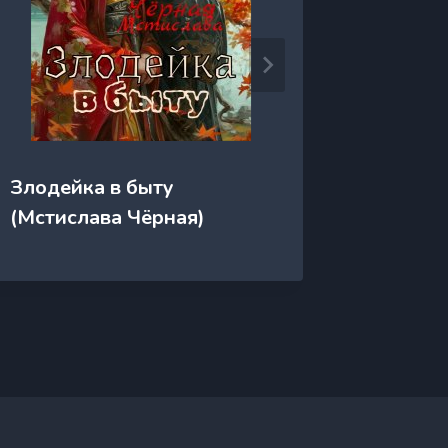
Златов
Злодейка в быту
(Анжел
(Мстислава Чёрная)