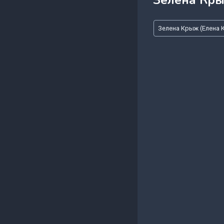
Зелена Кры
Метки
Зелена Крыж (Елена
записи: