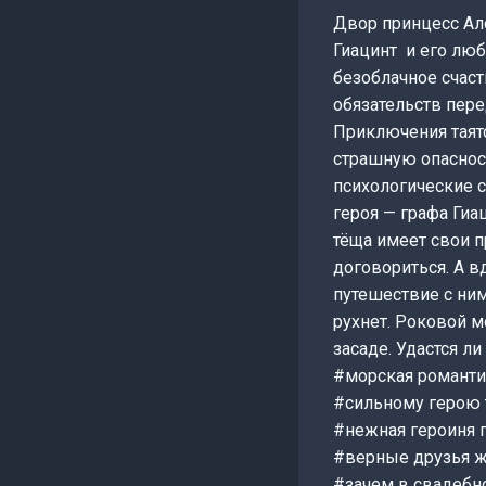
Двор принцесс Ало
Гиацинт и его люб
безоблачное счаст
обязательств пере
Приключения таятс
страшную опаснос
психологические с
героя — графа Гиа
тёща имеет свои п
договориться. А в
путешествие с ним
рухнет. Роковой 
засаде. Удастся л
#морская романтик
#сильному герою 
#нежная героиня 
#верные друзья 
#зачем в свадебн