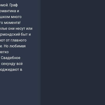
рмой. Граф
омантика и
лишком много
го момента!
елье они несут или
ермондский быт и
ют от главного
ше. Но любимая
легко
! Свадебное
 секунду всё
 поджидают в