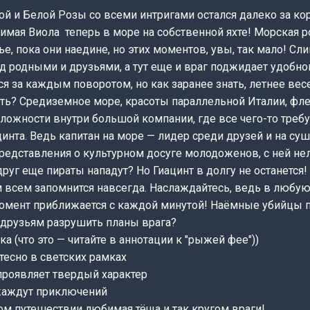
й и Белой Розы со всеми интригами остался далеко за ко
имая Виола теперь в море на собственной яхте! Морская р
ье, пока они наедине, но этих моментов, увы, так мало! С
д родными и друзьями, а тут еще и враг поджидает удобно
я за каждым поворотом, но как заранее знать, летнее вес
ть? Средиземное море, красоты параллельной Италии, фл
ложности внутри большой компании, где все чего-то требу
цинта. Ведь капитан на море — лидер среди друзей и на су
редставления о культурном досуге молодоженов, с ней не
друг еще пираты нападут? Но Гиацинт в долгу не останется
 всем запомнится навсегда. Наслаждайтесь, ведь в любую
момент приближается с каждой минутой! Наёмные убийцы
и друзьям разрушить планы врага?
а (что это — читайте в аннотации к "рыжей фее"))
тесно в светских рамках
проявляет твердый характер
жаждут приключений
ом путешествии любимая тёща и так кругом враги!