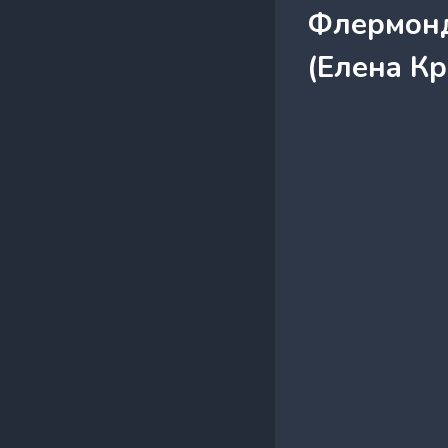
Флермонд
(Елена К