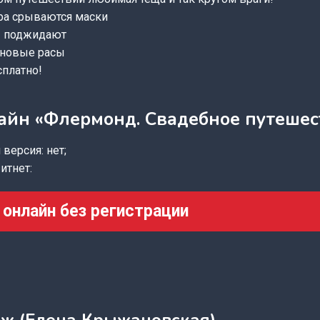
тра срываются маски
 поджидают
 новые расы
платно!
айн «Флермонд. Свадебное путешес
версия: нет;
итнет:
 онлайн без регистрации