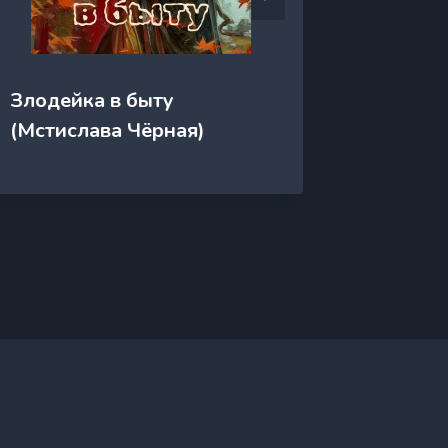
Златов
Злодейка в быту
(Анжел
(Мстислава Чёрная)